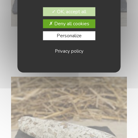
OK, accept all
Deny all cookies
Personalize
Rillettes pur porc (180g)
5,80
€
Privacy policy
AJOUTER AU PANIER