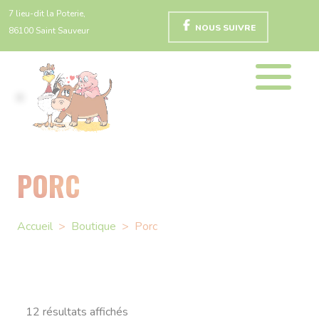
7 lieu-dit la Poterie,
NOUS SUIVRE
86100 Saint Sauveur
PORC
Accueil
>
Boutique
>
Porc
12 résultats affichés