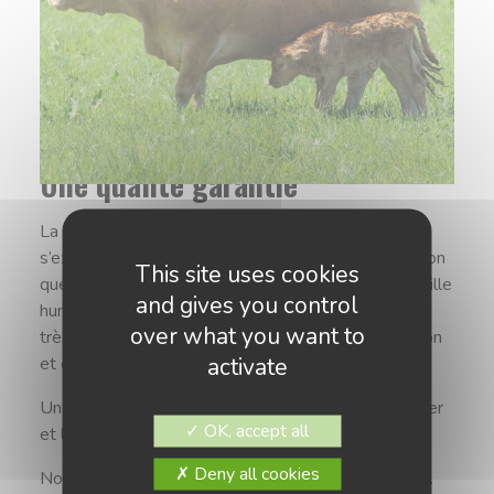
Une qualité garantie
La subtilité de la viande que nous proposons
s’explique en grande partie par la quantité d’attention
This site uses cookies
que nous portons à nos animaux. Une structure à taille
and gives you control
humaine comme la nôtre permet d’effectuer un suivi
over what you want to
très précis des animaux, de veiller à leur alimentation
activate
et de s’assurer de l’harmonie de leur croissance.
Une viande rosée nécessite un savoir-faire particulier
OK, accept all
et le respect de certaines règles très précises.
Deny all cookies
Nous proposons à la vente des colis de 5 ou 10 kg.