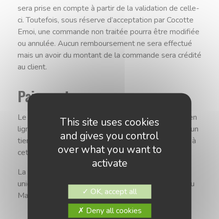
sera prise en compte à partir de la validation de celle-
ci. Toutefois, sous réserve d’acceptation par Cocotte
Emoi, une commande non traitée pourra être modifiée
ou annulée. Aucun remboursement ne sera effectué
mais un avoir du montant de la commande sera crédité
au client.
Paiement
Le prix est éligible à la commande. Les paiements en
This site uses cookies
ligne sont réalisés par système sécurisé afin qu’aucun
and gives you control
tiers ne puisse avoir accès aux données transmises à
over what you want to
cette occasion.
activate
La commande réglée comptant du client peut l’être
uniquement par Carte Bancaire (Carte Bleue, Visa ou
OK, accept all
Mastercard).
Deny all cookies