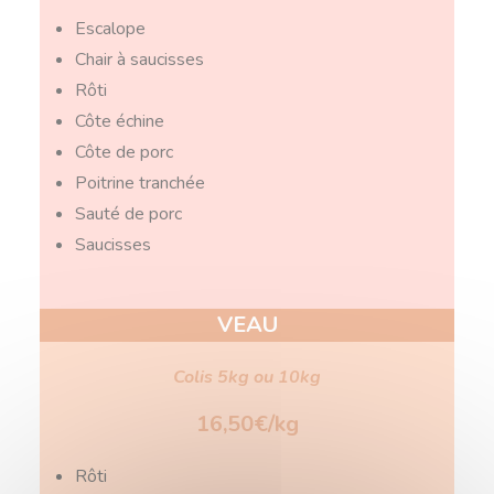
Escalope
Chair à saucisses
Rôti
Côte échine
Côte de porc
Poitrine tranchée
Sauté de porc
Saucisses
VEAU
Colis 5kg ou 10kg
16,50€/kg
Rôti