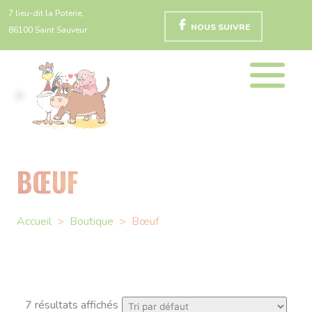
7 lieu-dit la Poterie,
NOUS SUIVRE
86100 Saint Sauveur
BŒUF
Accueil
>
Boutique
>
Bœuf
7 résultats affichés