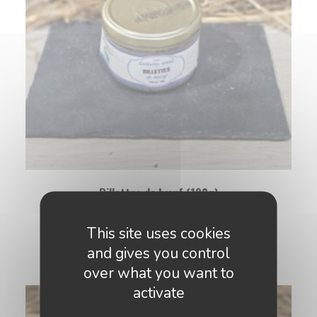
Rillettes de bœuf (180g)
6,00
€
This site uses cookies
AJOUTER AU PANIER
and gives you control
over what you want to
activate