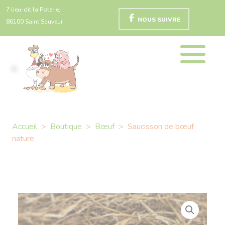
7 lieu-dit la Poterie,
NOUS SUIVRE
86100 Saint Sauveur
Accueil
>
Boutique
>
Bœuf
>
Saucisson de bœuf
nature