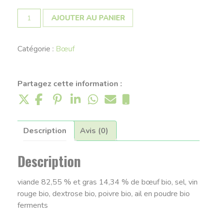
quantité
AJOUTER AU PANIER
de
Saucisson
Catégorie :
Bœuf
de
bœuf
nature
Partagez cette information :
Description
Avis (0)
Description
viande 82,55 % et gras 14,34 % de bœuf bio, sel, vin
rouge bio, dextrose bio, poivre bio, ail en poudre bio
ferments