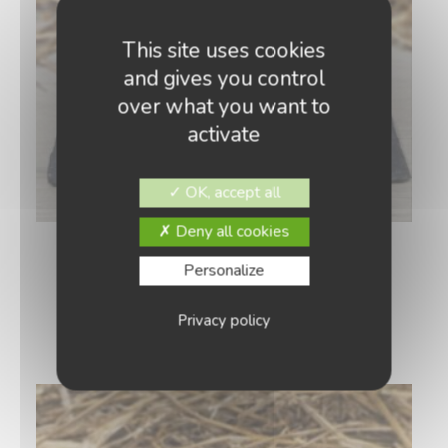
This site uses cookies
and gives you control
over what you want to
activate
OK, accept all
Deny all cookies
Pâté de foie de bœuf (180g)
Personalize
6,85
€
AJOUTER AU PANIER
Privacy policy